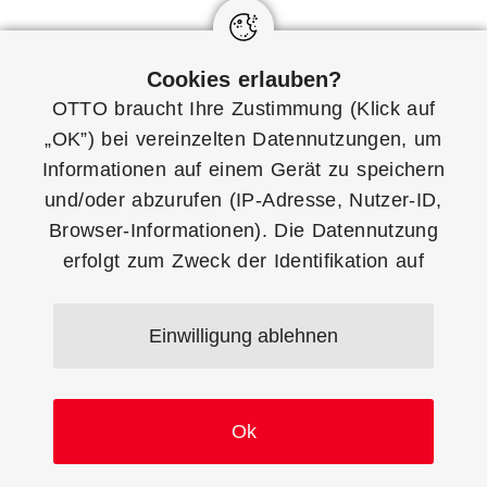
Funktionalitäten
Hilfe
Cookies erlauben?
OTTO braucht Ihre Zustimmung (Klick auf
OTTO Market Apps
To the Top
„OK”) bei vereinzelten
Datennutzungen
, um
erstellen
Informationen auf einem Gerät zu speichern
und/oder abzurufen (IP-Adresse, Nutzer-ID,
OTTO Market Manager
Browser-Informationen). Die Datennutzung
Account nutzen
erfolgt zum Zweck der Identifikation auf
Drittseiten, für personalisierte Anzeigen und
Inhalte, Anzeigen- und Inhaltsmessungen
Downloads
Kontakt
Einwilligung ablehnen
sowie um Erkenntnisse über Zielgruppen und
Produktentwicklungen zu gewinnen. Mehr Infos
zur Einwilligung (inkl. Widerrufsmöglichkeit)
Ok
und zu Einstellungsmöglichkeiten gibt’s
jederzeit
hier
. Mit Klick auf den Button
© 2026